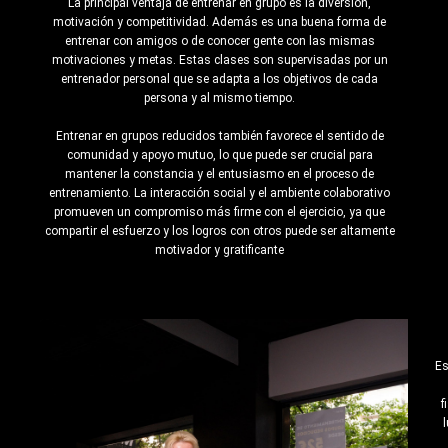
La principal ventaja de entrenar en grupo es la diversión,
motivación y competitividad. Además es una buena forma de
entrenar con amigos o de conocer gente con las mismas
motivaciones y metas. Estas clases son supervisadas por un
entrenador personal que se adapta a los objetivos de cada
persona y al mismo tiempo.
Entrenar en grupos reducidos también favorece el sentido de
comunidad y apoyo mutuo, lo que puede ser crucial para
mantener la constancia y el entusiasmo en el proceso de
entrenamiento. La interacción social y el ambiente colaborativo
promueven un compromiso más firme con el ejercicio, ya que
compartir el esfuerzo y los logros con otros puede ser altamente
motivador y gratificante
Es
f
l