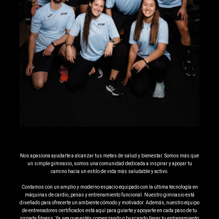
Nos apasiona ayudarte a alcanzar tus metas de salud y bienestar. Somos más que
un simple gimnasio, somos una comunidad dedicada a inspirar y apoyar tu
camino hacia un estilo de vida más saludable y activo.
Contamos con un amplio y moderno espacio equipado con la última tecnología en
máquinas de cardio, pesas y entrenamiento funcional. Nuestro gimnasio está
diseñado para ofrecerte un ambiente cómodo y motivador. Además, nuestro equipo
de entrenadores certificados está aquí para guiarte y apoyarte en cada paso de tu
jornada fitness. Ya sea que estés comenzando o buscando llevar tu entrenamiento