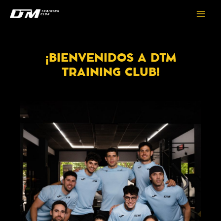
Ir
Main
al
Menu
contenido
¡BIENVENIDOS A DTM
TRAINING CLUB!